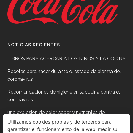
NOTICIAS RECIENTES
LIBROS PARA ACERCAR A LOS NIÑOS A LA COCINA
Recetas para hacer durante el estado de alarma del
coronavirus
Recomendaciones de higiene en la cocina contra el
coronavirus
una explosión de color, sabor y nutrientes de
temporada
Utilizamos cookies propias y de terceros para
garantizar el funcionamiento de la web, medir su
Plan para después de fiestas?