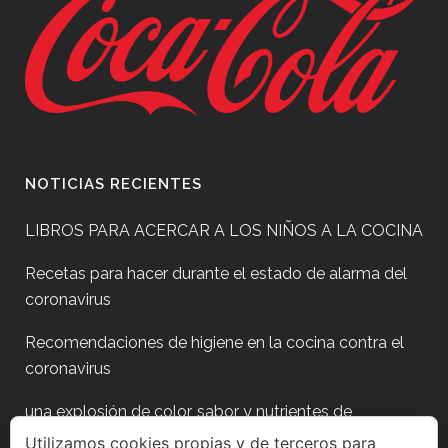
NOTICIAS RECIENTES
LIBROS PARA ACERCAR A LOS NIÑOS A LA COCINA
Recetas para hacer durante el estado de alarma del
coronavirus
Recomendaciones de higiene en la cocina contra el
coronavirus
una explosión de color, sabor y nutrientes de
temporada
Utilizamos cookies propias y de terceros para