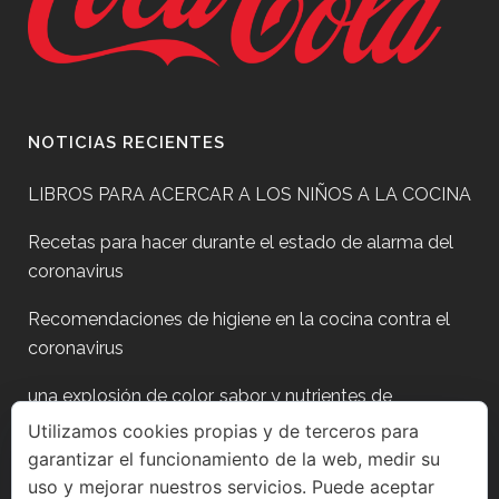
NOTICIAS RECIENTES
LIBROS PARA ACERCAR A LOS NIÑOS A LA COCINA
Recetas para hacer durante el estado de alarma del
coronavirus
Recomendaciones de higiene en la cocina contra el
coronavirus
una explosión de color, sabor y nutrientes de
temporada
Utilizamos cookies propias y de terceros para
garantizar el funcionamiento de la web, medir su
Plan para después de fiestas?
uso y mejorar nuestros servicios. Puede aceptar