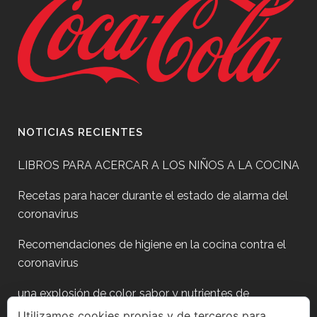
NOTICIAS RECIENTES
LIBROS PARA ACERCAR A LOS NIÑOS A LA COCINA
Recetas para hacer durante el estado de alarma del
coronavirus
Recomendaciones de higiene en la cocina contra el
coronavirus
una explosión de color, sabor y nutrientes de
temporada
Utilizamos cookies propias y de terceros para