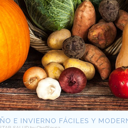
ÑO E INVIERNO FÁCILES Y MODER
STAR
,
SALUD
by
ChefSousa