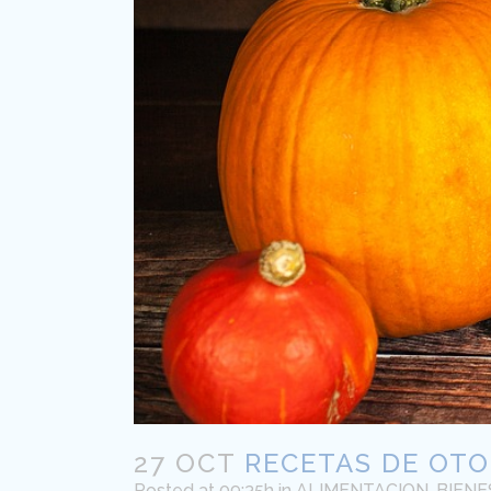
27 OCT
RECETAS DE OTO
Posted at 09:35h
in
ALIMENTACION
,
BIENE