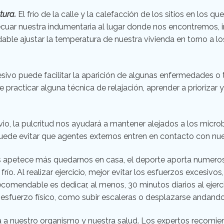
tura.
El frío de la calle y la calefacción de los sitios en los 
decuar nuestra indumentaria al lugar donde nos encontremos,
le ajustar la temperatura de nuestra vivienda en torno a los
sivo puede facilitar la aparición de algunas enfermedades o t
 practicar alguna técnica de relajación, aprender a priorizar y
, la pulcritud nos ayudará a mantener alejados a los microbi
ede evitar que agentes externos entren en contacto con nu
s apetece más quedarnos en casa, el deporte aporta numeros
frío. Al realizar ejercicio, mejor evitar los esfuerzos excesi
recomendable es dedicar, al menos, 30 minutos diarios al ejerc
 esfuerzo físico, como subir escaleras o desplazarse andando
 a nuestro organismo y nuestra salud. Los expertos recomie