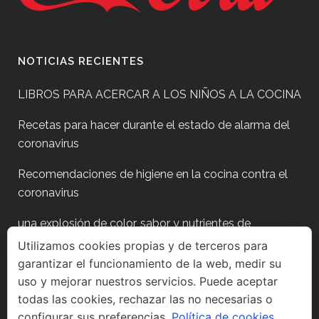
NOTICIAS RECIENTES
LIBROS PARA ACERCAR A LOS NIÑOS A LA COCINA
Recetas para hacer durante el estado de alarma del
coronavirus
Recomendaciones de higiene en la cocina contra el
coronavirus
una explosión de color, sabor y nutrientes de
temporada
Utilizamos cookies propias y de terceros para
garantizar el funcionamiento de la web, medir su
Plan para después de fiestas?
uso y mejorar nuestros servicios. Puede aceptar
todas las cookies, rechazar las no necesarias o
configurar sus preferencias.
Política de cookies