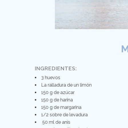
M
INGREDIENTES:
3 huevos
La ralladura de un limón
150 g de azúcar
150 g de harina
150 g de margarina
1/2 sobre de levadura
50 ml de anís