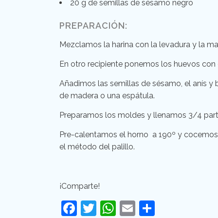
20 g de semillas de sésamo negro
PREPARACIÓN:
Mezclamos la harina con la levadura y la m
En otro recipiente ponemos los huevos con e
Añadimos las semillas de sésamo, el anís y
de madera o una espátula.
Preparamos los moldes y llenamos 3/4 part
Pre-calentamos el horno a 190º y cocemos 
el método del palillo.
¡Comparte!
Facebook
Twitter
WhatsApp
Email
Comparti