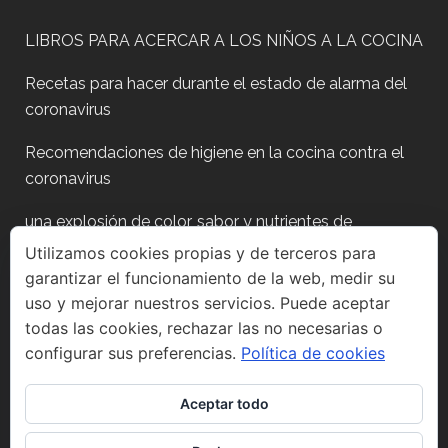
LIBROS PARA ACERCAR A LOS NIÑOS A LA COCINA
Recetas para hacer durante el estado de alarma del
coronavirus
Recomendaciones de higiene en la cocina contra el
coronavirus
una explosión de color, sabor y nutrientes de
temporada
Utilizamos cookies propias y de terceros para
garantizar el funcionamiento de la web, medir su
Plan para después de fiestas?
uso y mejorar nuestros servicios. Puede aceptar
todas las cookies, rechazar las no necesarias o
configurar sus preferencias.
Política de cookies
Aceptar todo
Síguenos en Instagram