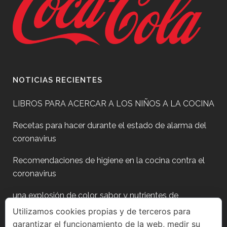
NOTICIAS RECIENTES
LIBROS PARA ACERCAR A LOS NIÑOS A LA COCINA
Recetas para hacer durante el estado de alarma del
coronavirus
Recomendaciones de higiene en la cocina contra el
coronavirus
una explosión de color, sabor y nutrientes de
temporada
Utilizamos cookies propias y de terceros para
garantizar el funcionamiento de la web, medir su