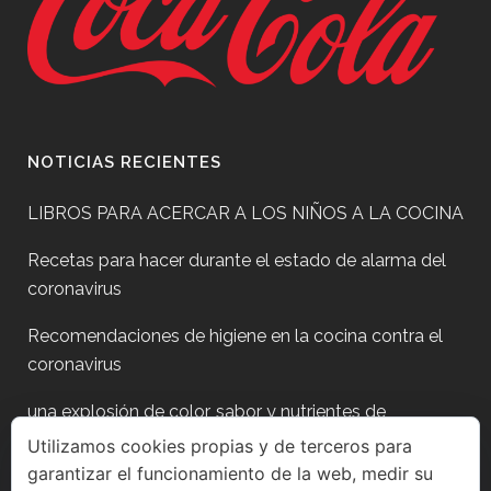
NOTICIAS RECIENTES
LIBROS PARA ACERCAR A LOS NIÑOS A LA COCINA
Recetas para hacer durante el estado de alarma del
coronavirus
Recomendaciones de higiene en la cocina contra el
coronavirus
una explosión de color, sabor y nutrientes de
temporada
Utilizamos cookies propias y de terceros para
garantizar el funcionamiento de la web, medir su
Plan para después de fiestas?