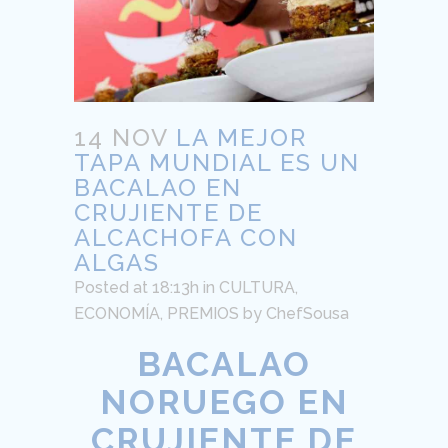
14 NOV
LA MEJOR
TAPA MUNDIAL ES UN
BACALAO EN
CRUJIENTE DE
ALCACHOFA CON
ALGAS
Posted at 18:13h
in
CULTURA
,
ECONOMÍA
,
PREMIOS
by
ChefSousa
BACALAO
NORUEGO EN
CRUJIENTE DE