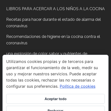
LIBROS PARA ACERCAR A LOS NIÑOS A LA COCINA
Recetas para hacer durante el estado de alarma del
coronavirus
Recomendaciones de higiene en la cocina contra el
coronavirus
una explosión de color, sabor y nutrientes de
temporada
Utilizamos cookies propias y de terceros para
garantizar el funcionamiento de la web, medir su
Plan para después de fiestas?
uso y mejorar nuestros servicios. Puede aceptar
todas las cookies, rechazar las no necesarias o
configurar sus preferencias.
Política de cookies
Aceptar todo
Síguenos en Instagram
Rechazar