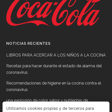
NOTICIAS RECIENTES
LIBROS PARA ACERCAR A LOS NIÑOS A LA COCINA
Recetas para hacer durante el estado de alarma del
coronavirus
Recomendaciones de higiene en la cocina contra el
coronavirus
una explosión de color, sabor y nutrientes de
temporada
Utilizamos cookies propias y de terceros para