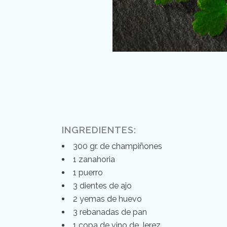
INGREDIENTES:
300 gr. de champiñones
1 zanahoria
1 puerro
3 dientes de ajo
2 yemas de huevo
3 rebanadas de pan
1 copa de vino de Jerez