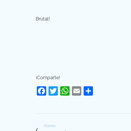
Brutal!
¡Comparte!
Facebook
Twitter
WhatsApp
Email
Comparti
Postres