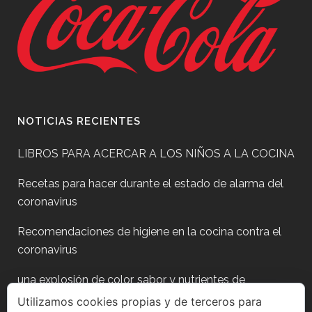
NOTICIAS RECIENTES
LIBROS PARA ACERCAR A LOS NIÑOS A LA COCINA
Recetas para hacer durante el estado de alarma del
coronavirus
Recomendaciones de higiene en la cocina contra el
coronavirus
una explosión de color, sabor y nutrientes de
temporada
Utilizamos cookies propias y de terceros para