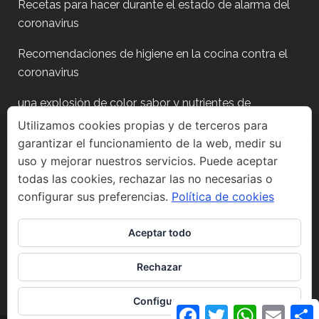
Recetas para hacer durante el estado de alarma del
coronavirus
Recomendaciones de higiene en la cocina contra el
coronavirus
una explosión de color, sabor y nutrientes de
temporada
Utilizamos cookies propias y de terceros para
garantizar el funcionamiento de la web, medir su
Plan para después de fiestas?
uso y mejorar nuestros servicios. Puede aceptar
todas las cookies, rechazar las no necesarias o
configurar sus preferencias.
Política de cookies
Aceptar todo
Síguenos en Instagram
Rechazar
Configurar
Facebook
Twitter
WhatsApp
Email