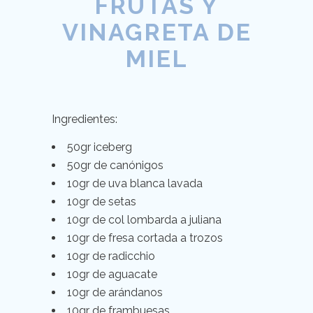
FRUTAS Y
VINAGRETA DE
MIEL
Ingredientes:
50gr iceberg
50gr de canónigos
10gr de uva blanca lavada
10gr de setas
10gr de col lombarda a juliana
10gr de fresa cortada a trozos
10gr de radicchio
10gr de aguacate
10gr de arándanos
10gr de frambuesas