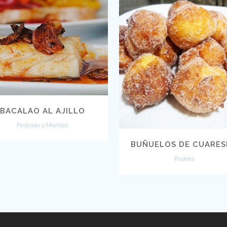
VIEW
VIEW
BACALAO AL AJILLO
Pescado y Marisco
BUÑUELOS DE CUARE
Postres