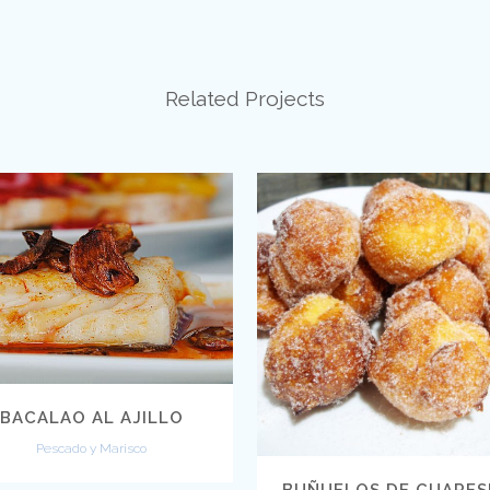
Related Projects
VIEW
VIEW
BACALAO AL AJILLO
Pescado y Marisco
BUÑUELOS DE CUARE