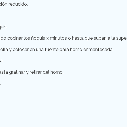
ción reducido.
uis.
do cocinar los ñoquis 3 minutos o hasta que suban a la superf
 olla y colocar en una fuente para horno enmantecada.
a.
asta gratinar y retirar del horno.
.