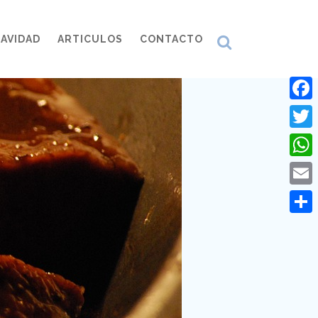
AVIDAD
ARTICULOS
CONTACTO
Face
Twitt
What
Emai
Comp