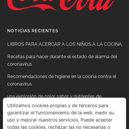
NOTICIAS RECIENTES
LIBROS PARA ACERCAR A LOS NIÑOS A LA COCINA
Recetas para hacer durante el estado de alarma del
coronavirus
Recomendaciones de higiene en la cocina contra el
coronavirus
una explosión de color, sabor y nutrientes de
temporada
Utilizamos cookies propias y de terceros para
garantizar el funcionamiento de la web, medir su
Plan para después de fiestas?
uso y mejorar nuestros servicios. Puede aceptar
todas las cookies, rechazar las no necesarias o