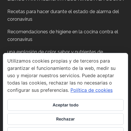
Recetas para hacer durante el estado de alarma del
coronavirus
Recomendaciones de higiene en la cocina contra el
coronavirus
una explosión de color, sabor y nutrientes de
temporada
Utilizamos cookies propias y de terceros para
garantizar el funcionamiento de la web, medir su
Plan para después de fiestas?
uso y mejorar nuestros servicios. Puede aceptar
todas las cookies, rechazar las no necesarias o
configurar sus preferencias.
Política de cookies
Aceptar todo
Síguenos en Instagram
Rechazar